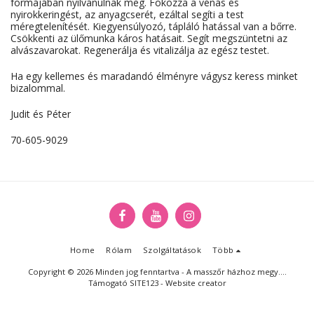
formájában nyilvánulnak meg. Fokozza a vénás és
nyirokkeringést, az anyagcserét, ezáltal segíti a test
méregtelenítését. Kiegyensúlyozó, tápláló hatással van a bőrre.
Csökkenti az ülőmunka káros hatásait. Segít megszüntetni az
alvászavarokat. Regenerálja és vitalizálja az egész testet.
Ha egy kellemes és maradandó élményre vágysz keress minket
bizalommal.
Judit és Péter
70-605-9029
Home
Rólam
Szolgáltatások
Több
Copyright © 2026 Minden jog fenntartva -
A masszőr házhoz megy....
Támogató
SITE123
-
Website creator