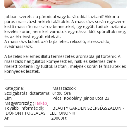
Jobban szeretsz a pároddal vagy barátoddal lazítani? Akkor a 
páros masszázst nektek találták ki. A masszázs során egyszerre 
kettő masszőr masszíroz benneteket, így együtt tudtok lazítani a 
kezelés során, nem kell várnotok egymásra. Időt spóroltok meg, 
és az élményt együtt élitek át. 

A masszázs különböző fajta lehet: relaxáló, stresszoldó, 
svédmasszázs.

A kezelés kellemes illatú természetes aromaolajjal történik. A 
masszázs hangulatos környezetben, halk és kellemes zene 
mellett történik így tudtok lazítani, melynek során felfrissültek és 
könnyedek lesztek.
Kategória:
Masszázsok
Szolgáltatás időtartama:
01:00 Óra
Cím:
Pécs, Kodolányi János utca 23,
Magyarország (
Térkép
)
További információk:
BEAUTY GARDEN SZÉPSÉGSZALON -
IDŐPONT FOGLALÁS TELEFONON!!!!
Ár:
20000
Ft