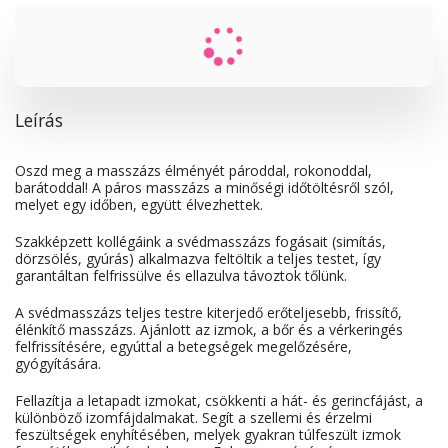
Leírás
Oszd meg a masszázs élményét pároddal, rokonoddal,
barátoddal! A páros masszázs a minőségi időtöltésről szól,
melyet egy időben, együtt élvezhettek.
Szakképzett kollégáink a svédmasszázs fogásait (simítás,
dörzsölés, gyúrás) alkalmazva feltöltik a teljes testet, így
garantáltan felfrissülve és ellazulva távoztok tőlünk.
A svédmasszázs teljes testre kiterjedő erőteljesebb, frissítő,
élénkítő masszázs. Ajánlott az izmok, a bőr és a vérkeringés
felfrissítésére, egyúttal a betegségek megelőzésére,
gyógyítására.
Fellazítja a letapadt izmokat, csökkenti a hát- és gerincfájást, a
különböző izomfájdalmakat. Segít a szellemi és érzelmi
feszültségek enyhítésében, melyek gyakran túlfeszült izmok